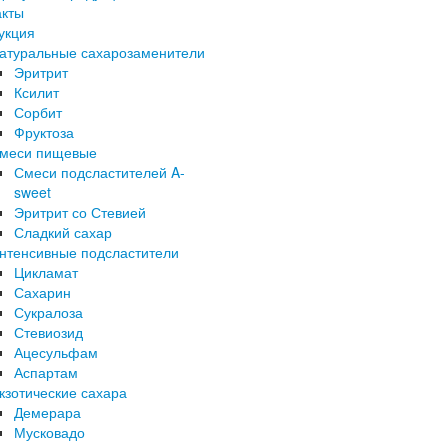
акты
укция
атуральные сахарозаменители
Эритрит
Ксилит
Сорбит
Фруктоза
меси пищевые
Смеси подсластителей A-
sweet
Эритрит со Стевией
Сладкий сахар
нтенсивные подсластители
Цикламат
Сахарин
Сукралоза
Стевиозид
Ацесульфам
Аспартам
кзотические сахара
Демерара
Мусковадо