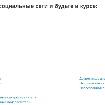
оциальные сети и будьте в курсе:
я
Другие пищевые
м
Экзотические са
Прессованная п
ьные сахарозаменители
ные подсластители