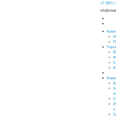
+7 (831)
info@slad
Комп
И
П
Торг
R
Ф
С
А
Клие
К
У
п
С
И
о
Г