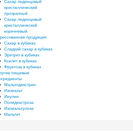
Сахар леденцовый
кристаллический
прозрачный
Сахар леденцовый
кристаллический
коричневый
рессованная продукция
Сахар в кубиках
Сладкий сахар в кубиках
Эритрит в кубиках
Ксилит в кубиках
Фруктоза в кубиках
ругие пищевые
нгредиенты
Мальтодекстрин
Изомальт
Инулин
Полидекстроза
Изомальтулоза
Мальтит