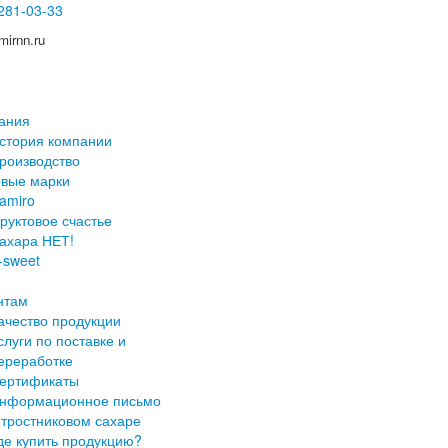
 281-03-33
mirnn.ru
ания
стория компании
роизводство
овые марки
amiro
руктовое счастье
ахара НЕТ!
-sweet
нтам
ачество продукции
слуги по поставке и
ереработке
ертификаты
нформационное письмо
 тростниковом сахаре
де купить продукцию?