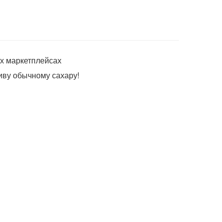
?
х маркетплейсах
иву обычному сахару!